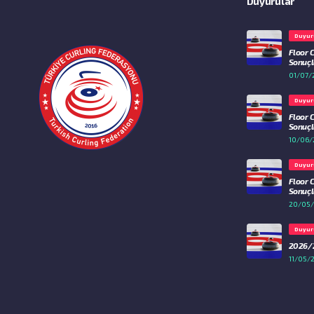
Duyurular
Duyur
Floor 
Sonuçla
01/07/
Duyur
Floor 
Sonuçla
10/06/
Duyur
Floor 
Sonuçla
20/05
Duyur
2026/2
11/05/