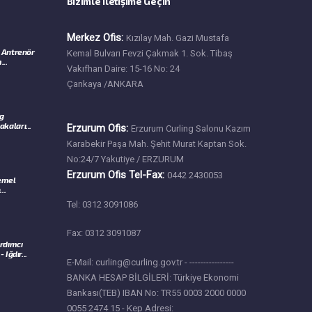
Bizimle İletişime Geçin
Merkez Ofis:
Kızılay Mah. Gazi Mustafa
 Antrenör
Kemal Bulvarı Fevzi Çakmak 1. Sok. Tibaş
...
Vakıfhan Daire: 15-16 No: 24
Çankaya /ANKARA
ng
kaları...
Erzurum Ofis:
Erzurum Curling Salonu Kazım
Karabekir Paşa Mah. Şehit Murat Kaptan Sok.
No:24/7 Yakutiye / ERZURUM
Erzurum Ofis Tel-Fax:
0442 2430053
Temel
..
Tel: 0312 3091086
Fax: 0312 3091087
rdımcı
Iğdır...
E-Mail: curling@curling.gov.tr - ----------------
BANKA HESAP BİLGİLERİ: Türkiye Ekonomi
Bankası(TEB) IBAN No: TR55 0003 2000 0000
0055 2474 15 - Kep Adresi: