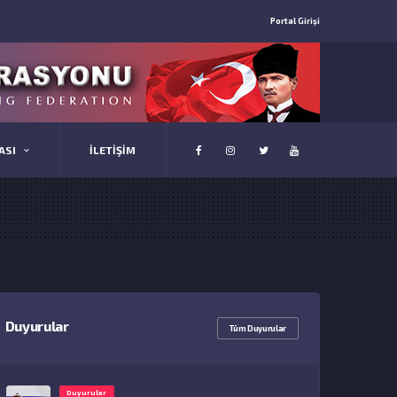
Portal Girişi
ASI
İLETİŞİM
Duyurular
Tüm Duyurular
Duyurular