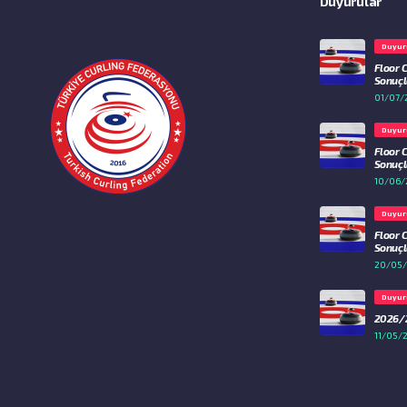
Duyurular
Duyur
Floor 
Sonuçla
01/07/
Duyur
Floor 
Sonuçla
10/06/
Duyur
Floor 
Sonuçla
20/05
Duyur
2026/2
11/05/